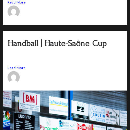
Read More
poppictures
14 décembre 2023
Handball | Haute-Saône Cup
Article Handball | Haute-Saône Cup Un sport collectif qui
relie...
Read More
poppictures
1 août 2023