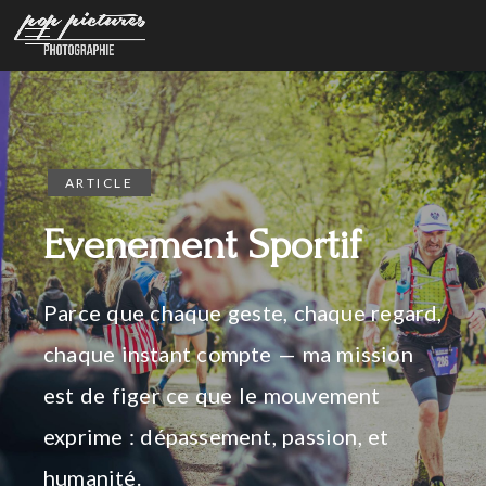
ARTICLE
Evenement Sportif
Parce que chaque geste, chaque regard,
chaque instant compte — ma mission
est de figer ce que le mouvement
exprime : dépassement, passion, et
humanité.